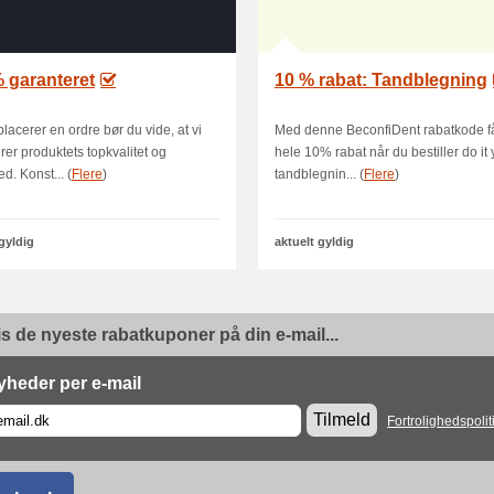
 garanteret
10 % rabat: Tandblegning
placerer en ordre bør du vide, at vi
Med denne BeconfiDent rabatkode f
rer produktets topkvalitet og
hele 10% rabat når du bestiller do it 
d. Konst... (
Flere
)
tandblegnin... (
Flere
)
 gyldig
aktuelt gyldig
is de nyeste rabatkuponer på din e-mail...
yheder per e-mail
Tilmeld
Fortrolighedspolit