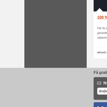
100 %
Før du 
garante
sikkerhe
aktuelt
Få grat
N