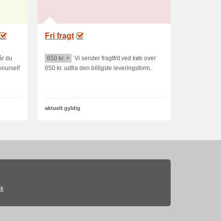
Fri fragt
år du
650 kr. +
Vi sender fragtfrit ved køb over
yourself
650 kr. udfra den billigste leveringsform.
aktuelt gyldig
ik