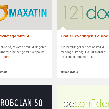
tivitetsgaranti
GratislLeveringen 121doc
å sikre på, at vores produkt fungerer,
Alle bestillinger sendes af sted kl. 1
eturnerer dine penge for hver pakke,
mandag til fredag. Ca. 90% af alle
. (
Flere
)
bestillinger sendes... (
Flere
)
 gyldig
aktuelt gyldig