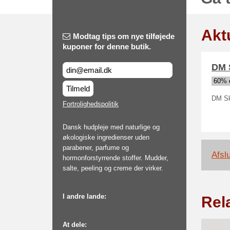
Aktu
Modtag tips om nye tilføjede
kuponer for denne butik.
DM S
60% d
Tilmeld
DM Ski
Fortrolighedspolitik
Dansk hudpleje med naturlige og
økologiske ingredienser uden
parabener, parfume og
Afslu
hormonforstyrrende stoffer. Mudder,
salte, peeling og creme der virker.
I andre lande:
Rel
At dele: