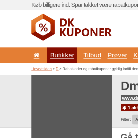
Køb billigere ind. Spar takket være rabatkupo
Butikker
Tilbud
Prøver
K
Hovedsiden
>
D
> Rabatkoder og rabatkuponer gyldig indtil de
Dm
www.d
1 akt
Filter:
Gå t