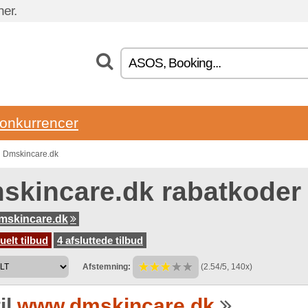
ner.
onkurrencer
n Dmskincare.dk
skincare.dk rabatkoder
mskincare.dk
uelt tilbud
4 afsluttede tilbud
Afstemning:
(2.54/5, 140x)
il
www.dmskincare.dk