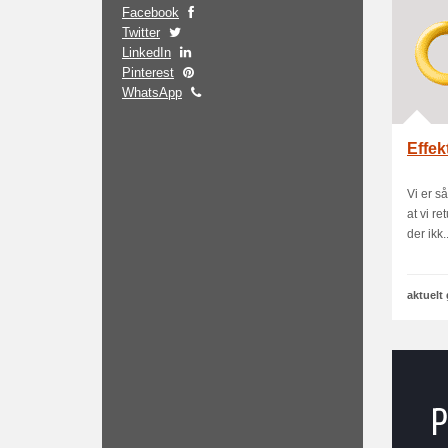
Facebook
Twitter
LinkedIn
Pinterest
WhatsApp
Effek
Vi er s
at vi r
der ikk..
aktuelt