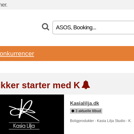
ner.
onkurrencer
ikker starter med K
Kasialilja.dk
3 aktuelle tilbud
Boligprodukter - Kasia Lilja Studio - K.