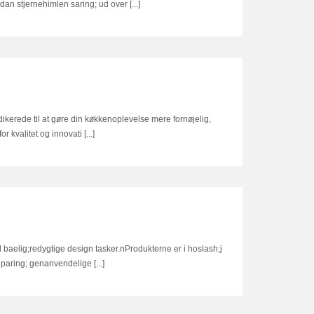
ordan stjernehimlen saring; ud over [...]
ikerede til at gøre din køkkenoplevelse mere fornøjelig,
r kvalitet og innovati [...]
aelig;redygtige design tasker.nProdukterne er i hoslash;j
 paring; genanvendelige [...]