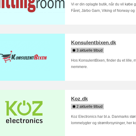
Vi er din oplagte butik, når du vil købe g
Fåret, Järbo Garn, Viking of Norway og
Konsulentbixen.dk
3 aktuelle tilbud
Hos KonsulentBixen, finder du et lille, m
nemmere.
Koz.dk
2 aktuelle tilbud
Koz Electronics har bl.a. Danmarks stør
lommelygter og strømforsyninger, her ko