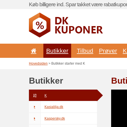
Køb billigere ind. Spar takket være rabatkupo
Butikker
Tilbud
Prøver
K
Hovedsiden
> Butikker starter med K
Butikker
But
K
Kasialilja.dk
Kaspersky.dk