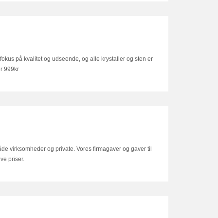
r fokus på kvalitet og udseende, og alle krystaller og sten er
er 999kr
 både virksomheder og private. Vores firmagaver og gaver til
ive priser.