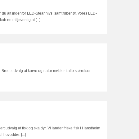
du alt indenfor LED-Stearinlys, samt tilbehør. Vores LED-
kab en miljøvenlig at [...]
redt udvalg af kurve og natur møbler i alle størrelser.
ert udvalg af fisk og skaldyr. Vi lander friske fisk i Hanstholm
l hoveddør. [...]