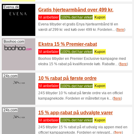
Asics.com
Asics 
bestill
Vi anbef
Koden gæl
så giv os
Milker.dk
Scor 1
Milker