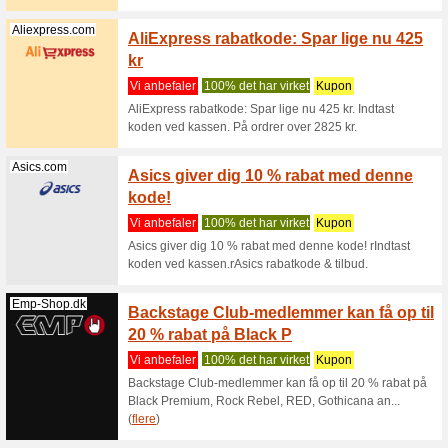
Knittingroom.dk
Snup 1
Knitti
Vi anbef
Snup 100
rabatkod
Footstore.dk
Footst