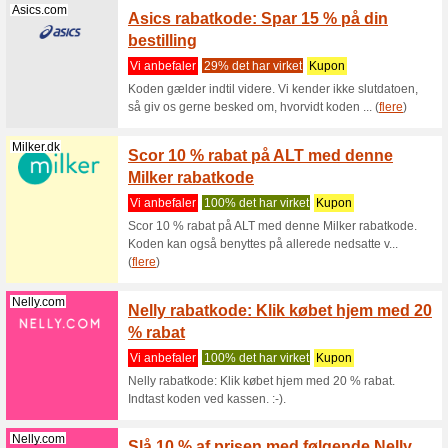
EMP ra
Vi anbef
EMP raba
kassen. 
Emp-Shop.dk
Emp ra
bestill
Vi anbef