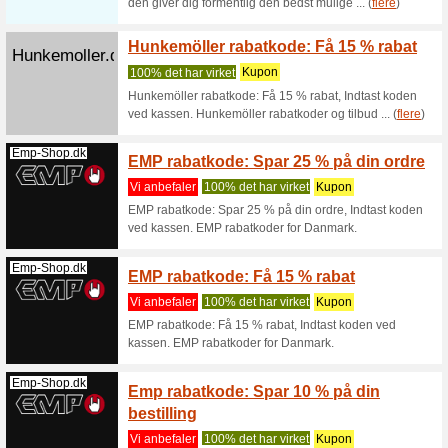
Filter:
Sortering:
Tøj & beklædning r
Gratis
American-
53% det h
Dreams.com
Frakten b
Yoursurprise.dk