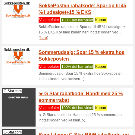
alt
Vi anbef
Footstore
koden ved
Footstore.dk
Footst
Vi anbef
Footstore