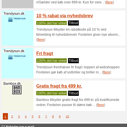
ordrer
Vi anbef
AliExpres
kr. Kan i
Aliexpress.com
AliExp
kr
Vi anbef