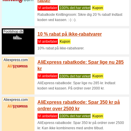
Indtast k
Knittingroom.dk
Knitti
købet!
Vi anbef
Nu kan d
klækkelig
(
flere
)