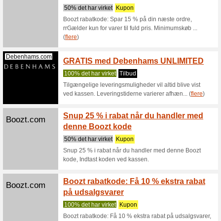
Aliexpress.com
AliExp
kr
Vi anbef
AliExpres
koden ved
Aliexpress.com
AliExp