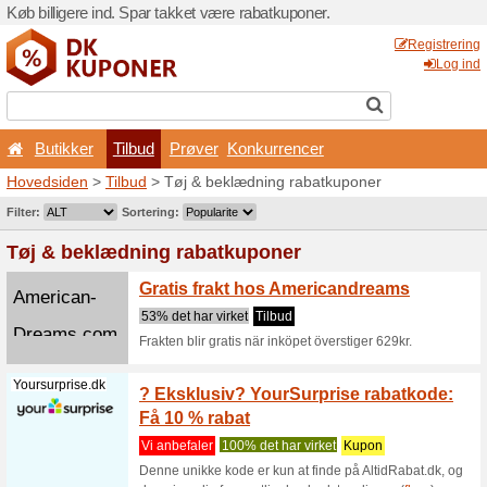
Køb billigere ind. Spar takk
Butikker
Tilbud
Prø
Hovedsiden
>
Tilbud
> Tøj 