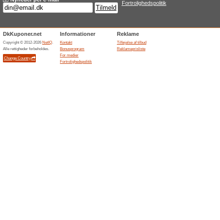
AliExpres
koden ved
Asics.com
Asics 
kode!
Vi anbef
Asics giv
koden ved