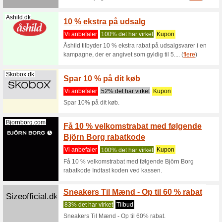
Vi anbef
Scor 10 
Koden kan
(
flere
)
Nelly.com
Nelly 
% raba
Vi anbef