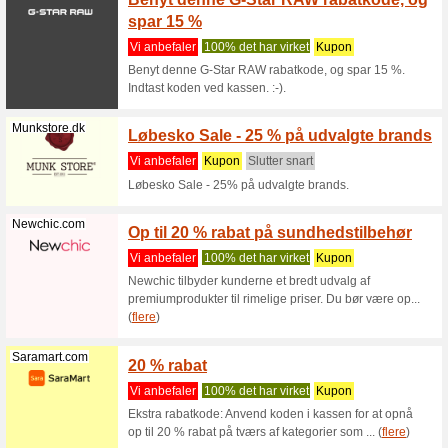
allerede 
Asics.com
Få 20 
med de
Vi anbef
Få 20 % 
Asics rab