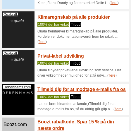
rabat!
Vi anbef
Rabatkode
koden ved 
Footshop.dk
10 % r
Vi anbef
10% rabat