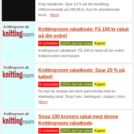
? Eksk
Få 10 
Vi anbef
Denne uni
den giver
Hunkem
Hunkemoller.dk
100% det