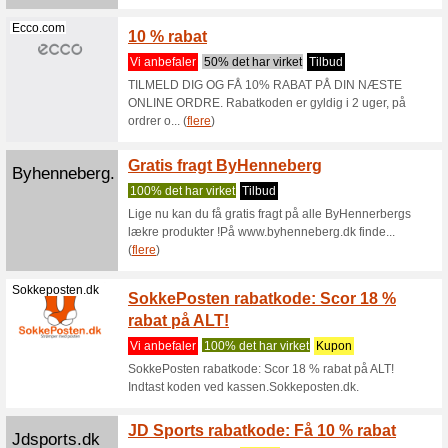
Nelly rab
Indtast k
Nelly.com
Slå 10
rabat
Vi anbef
Slå 10 % 
Minimums