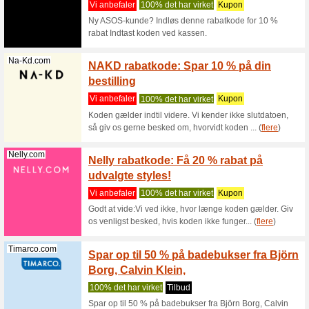
Rabat
klubti
Vi anbef
Rabatkod
Knittingr
(
flere
)
Knittingroom.dk
Rabatk