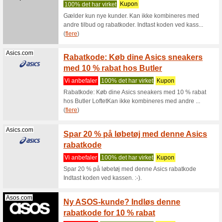
Knittingroom.dk
Knitti
Permi
Vi anbef
Bemærk r
kan ikke 
Knittingroom.dk