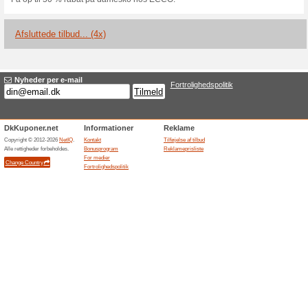
Vi anbefaler
100% det har vi
ECCO vintertilbud: Snup op til
behøver ingen rabatkode.
ECCO ATH-1FM Beige 
KR!
Vi anbefaler
57% det har virk
ECCO ATH-1FM Beige - Var 90