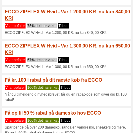
ECCO rabatkode: Få 10
Vi anbefaler
100% det har vi
Koden gælder når du handler f
8 uger fra tilmeldingen.
ECCO vintertilbud: Sn
og -stø