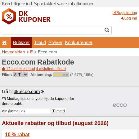
Køb billigere ind. Spar takk
Butikker
Tilbud
Prø
Hovedsiden
>
E
> Ecco.co