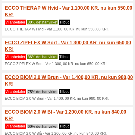
Aktuelle rabatter og
10 % rabat
Vi anbefaler
50% det har virk
TILMELD DIG OG FÅ 10% R
Rabatkoden er gyldig i 2 uger
med andre rabatkoder eller på