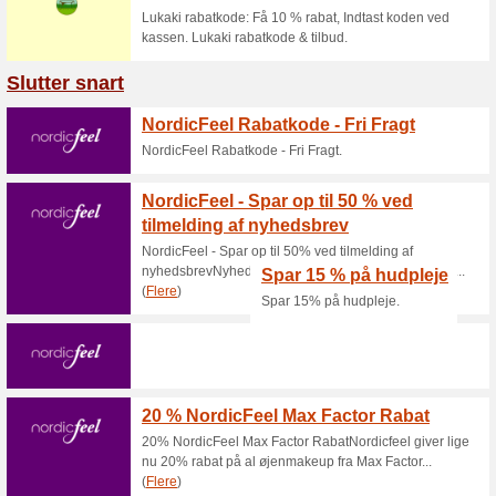
bestilli
Expondo r
Indtast k
Gratis
alle pl
Gratis ti
forevigt 