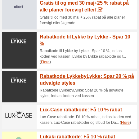
15 % a
24S tilby
officiel 
der vil... (
Anbefalede tilbud
Expond