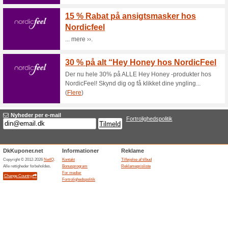
Rabatk
%
Rabatkode
koden ved
(
Flere
)
Rabatk
udvalg