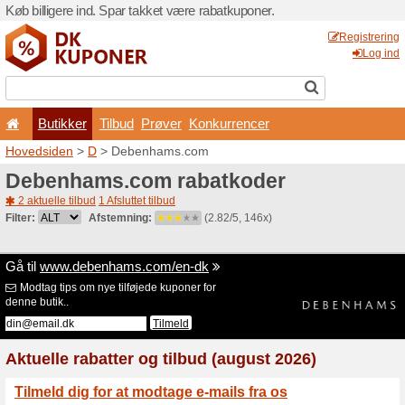
Køb billigere ind. Spar takk
Butikker
Tilbud
Prø
Hovedsiden
>
D
> Debenh