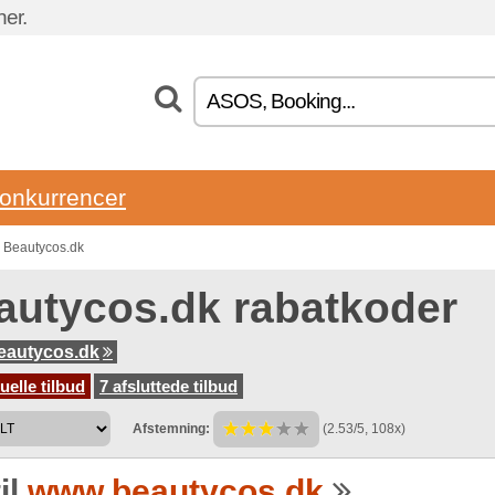
ner.
onkurrencer
n Beautycos.dk
autycos.dk rabatkoder
eautycos.dk
uelle tilbud
7 afsluttede tilbud
Afstemning:
(2.53/5, 108x)
il
www.beautycos.dk