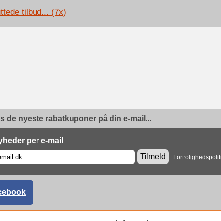
ttede tilbud... (7x)
is de nyeste rabatkuponer på din e-mail...
yheder per e-mail
Tilmeld
Fortrolighedspolit
cebook