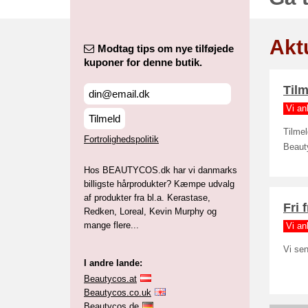
Aktu
Modtag tips om nye tilføjede
kuponer for denne butik.
Tilm
Vi an
Tilmeld
Tilmel
Fortrolighedspolitik
Beaut
Hos BEAUTYCOS.dk har vi danmarks
billigste hårprodukter? Kæmpe udvalg
af produkter fra bl.a. Kerastase,
Fri 
Redken, Loreal, Kevin Murphy og
mange flere...
Vi an
Vi sen
I andre lande:
Beautycos.at
Beautycos.co.uk
Beautycos.de