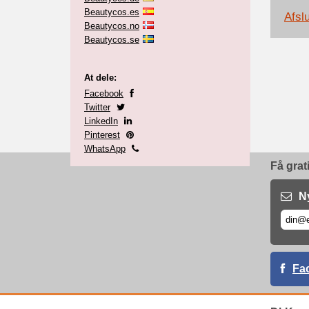
Beautycos.es
Afslu
Beautycos.no
Beautycos.se
At dele:
Facebook
Twitter
LinkedIn
Pinterest
WhatsApp
Få grat
N
Fa