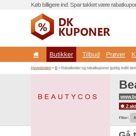
Køb billigere ind. Spar takket være rabatkupo
Butikker
Tilbud
Prøver
K
Hovedsiden
>
B
> Rabatkoder og rabatkuponer gyldig indtil de
Be
www.b
2 akt
Filter:
Gå t