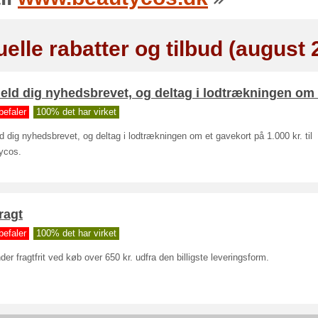
elle rabatter og tilbud (august 
eld dig nyhedsbrevet, og deltag i lodtrækningen om 
befaler
100% det har virket
d dig nyhedsbrevet, og deltag i lodtrækningen om et gavekort på 1.000 kr. til
ycos.
fragt
befaler
100% det har virket
der fragtfrit ved køb over 650 kr. udfra den billigste leveringsform.