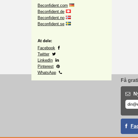
Beconfident.com
Beconfident.de
Beconfident.no
Beconfident.se
At dele:
Facebook
Twitter
LinkedIn
Pinterest
WhatsApp
Få grat
N
Fa