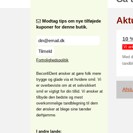
Aktu
Modtag tips om nye tilføjede
kuponer for denne butik.
10 
Vi an
Tilmeld
Med de
Fortrolighedspolitik
tandbl
BeconfiDent ønsker at gøre folk mere
trygge og glade via et hvidere smil. Vi
er overbeviste om at et selvsikkert
Afslu
smil er vigtigt for din tillid. Vi ønsker at
tilbyde den bedste og mest
overkommelige tandblegning til dem
der ønsker at blege sine tænder
derhjemme.
I andre lande: