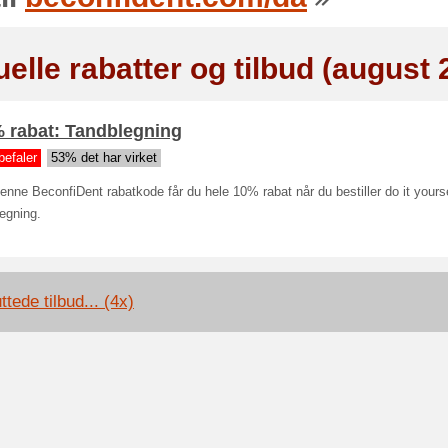
elle rabatter og tilbud (august 
% rabat: Tandblegning
befaler
53% det har virket
nne BeconfiDent rabatkode får du hele 10% rabat når du bestiller do it yours
egning.
ttede tilbud... (4x)