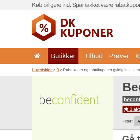
Køb billigere ind. Spar takket være rabatkupo
Butikker
Tilbud
Prøver
K
Hovedsiden
>
B
> Rabatkoder og rabatkuponer gyldig indtil de
Be
beconf
1 akt
Filter:
Gå t