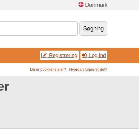
Danmark
Søgning
Registrering
Log ind
Du er butikkens ejer?
Hvordan fungerer det?
er