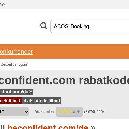
ner.
onkurrencer
n Beconfident.com
confident.com rabatkod
ident.com/da
uelt tilbud
4 afsluttede tilbud
Afstemning:
(2.67/5, 150x)
il
beconfident.com/da