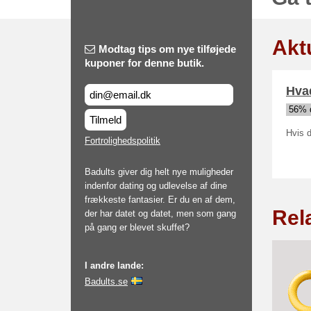
Aktu
Modtag tips om nye tilføjede
kuponer for denne butik.
Hvad
56% d
Tilmeld
Hvis d
Fortrolighedspolitik
Badults giver dig helt nye muligheder
indenfor dating og udlevelse af dine
frækkeste fantasier. Er du en af dem,
Rel
der har datet og datet, men som gang
på gang er blevet skuffet?
I andre lande:
Badults.se