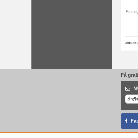
Flirts 
aktuelt
Få grat
N
Fa