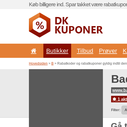
Køb billigere ind. Spar takket være rabatkupo
Butikker
Tilbud
Prøver
K
Hovedsiden
>
B
> Rabatkoder og rabatkuponer gyldig indtil den
Ba
www.ba
1 akt
Filter:
Gå t