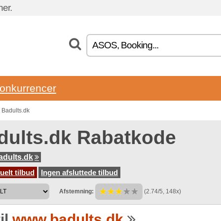
ner.
onkurrencer
 Badults.dk
dults.dk Rabatkode
dults.dk
uelt tilbud
Ingen afsluttede tilbud
Afstemning:
(2.74/5, 148x)
il
www.badults.dk