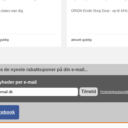
og dates nær dig.
ORION Erotik Shop Deal - op til 44% 
 gyldig
aktuelt gyldig
is de nyeste rabatkuponer på din e-mail...
yheder per e-mail
Tilmeld
Fortrolighedspolit
cebook