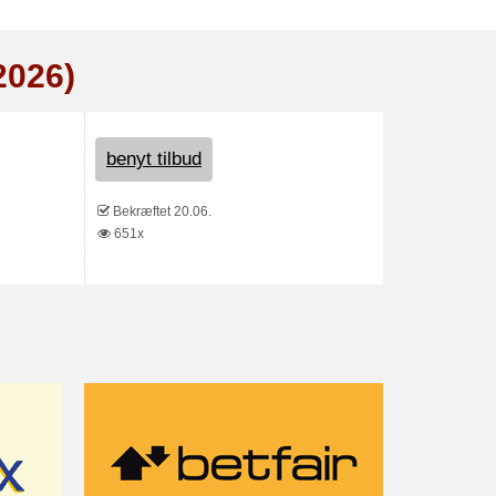
2026)
benyt tilbud
Bekræftet 20.06.
651x