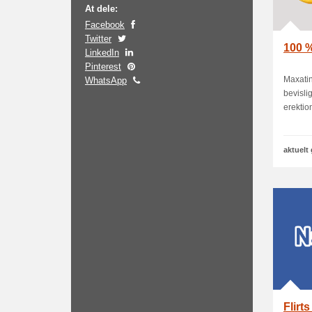
At dele:
Facebook
Twitter
100 %
LinkedIn
Pinterest
Maxatin
WhatsApp
bevisli
erektio
aktuelt
Flirt