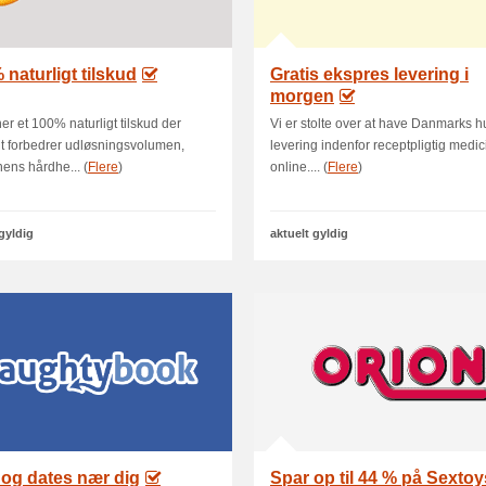
 naturligt tilskud
Gratis ekspres levering i
morgen
er et 100% naturligt tilskud der
Vi er stolte over at have Danmarks hu
gt forbedrer udløsningsvolumen,
levering indenfor receptpligtig medic
nens hårdhe... (
Flere
)
online.... (
Flere
)
 gyldig
aktuelt gyldig
s og dates nær dig
Spar op til 44 % på Sextoy