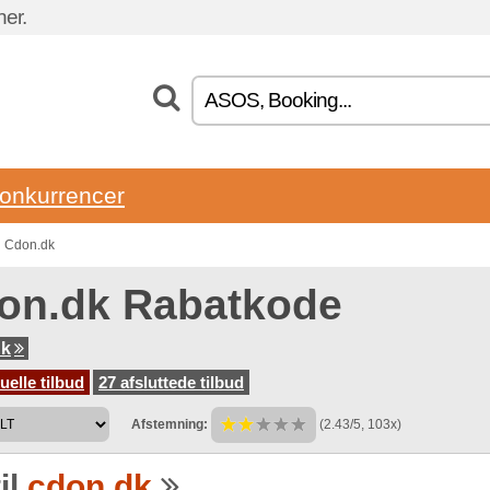
ner.
onkurrencer
n Cdon.dk
on.dk Rabatkode
dk
uelle tilbud
27 afsluttede tilbud
Afstemning:
(2.43/5, 103x)
il
cdon.dk