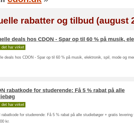
elle rabatter og tilbud (august 
elle deals hos CDON - Spar op til 60 % på musik, el
det har virket
le deals hos CDON - Spar op til 60 % på musik, elektronik, spil, mode og me
 rabatkode for studerende: Få 5 % rabat på alle
diebøg
det har virket
abatkode for studerende: Få 5 % rabat på alle studiebøger + gratis levering
00 kr.