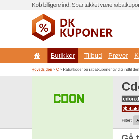
Køb billigere ind. Spar takket være rabatkupo
Butikker
Tilbud
Prøver
K
Hovedsiden
>
C
> Rabatkoder og rabatkuponer gyldig indtil de
Cd
cdon.
4 akt
Filter:
Gå t