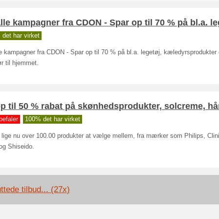
lle kampagner fra CDON - Spar op til 70 % på bl.a. l
det har virket
e kampagner fra CDON - Spar op til 70 % på bl.a. legetøj, kæledyrsprodukter
ør til hjemmet.
p til 50 % rabat på skønhedsprodukter, solcreme, hå
befaler
100% det har virket
 lige nu over 100.00 produkter at vælge mellem, fra mærker som Philips, Clin
og Shiseido.
ttede tilbud... (27x)