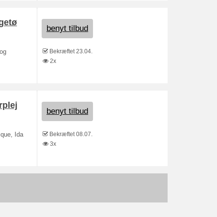
egetø
benyt tilbud
Bekræftet 23.04.
 og
2x
rplej
benyt tilbud
Bekræftet 08.07.
ique, Ida
3x