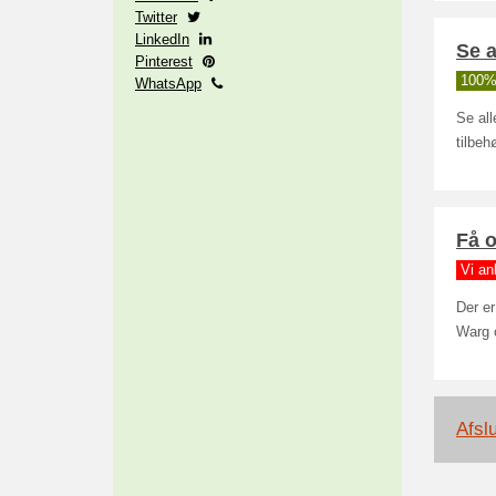
Twitter
LinkedIn
Se a
Pinterest
100% 
WhatsApp
Se all
tilbeh
Få o
Vi an
Der er
Warg 
Afslu