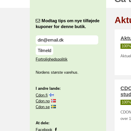
Aktu
Modtag tips om nye tilføjede
kuponer for denne butik.
Aktu
100% 
Tilmeld
Aktuel
Fortrolighedspolitik
Nordens største varehus.
CDON
I andre lande:
stu
Cdon.fi
Cdon.no
100% 
Cdon.se
CDON r
over 1
At dele:
Facebook