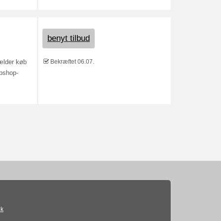
benyt tilbud
Bekræftet 06.07.
gælder køb
ebshop-
ik