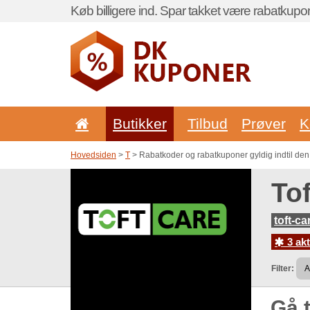
Køb billigere ind. Spar takket være rabatkupo
Butikker
Tilbud
Prøver
K
Hovedsiden
>
T
> Rabatkoder og rabatkuponer gyldig indtil den
To
toft-ca
3 akt
Filter:
Gå t