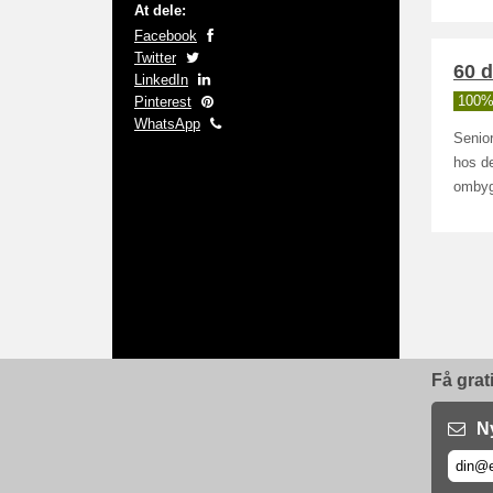
At dele:
Facebook
Twitter
60 d
LinkedIn
Pinterest
100% 
WhatsApp
Senior
hos de
ombyg
Få grat
N