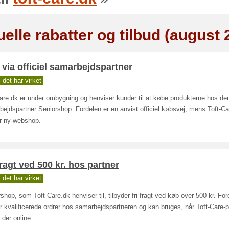
elle rabatter og tilbud (august 
via officiel samarbejdspartner
det har virket
are.dk er under ombygning og henviser kunder til at købe produkterne hos den 
ejdspartner Seniorshop. Fordelen er en anvist officiel købsvej, mens Toft-Ca
r ny webshop.
fragt ved 500 kr. hos partner
det har virket
shop, som Toft-Care.dk henviser til, tilbyder fri fragt ved køb over 500 kr. For
 kvalificerede ordrer hos samarbejdspartneren og kan bruges, når Toft-Care-p
der online.