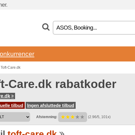
ner.
onkurrencer
 Toft-Care.dk
ft-Care.dk rabatkoder
re.dk
uelle tilbud
Ingen afsluttede tilbud
Afstemning:
(2.96/5, 101x)
il
toft-care.dk