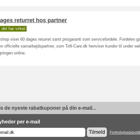
ages returret hos partner
det har virket
shop viser 60 dages returret samt prisgaranti som servicefordele. Fordelen 
n officielle samarbejdspartner, som Toft-Care.dk henviser kunder til under w
ningen online.
is de nyeste rabatkuponer på din e-mail...
yheder per e-mail
Tilmeld
Fortrolighedspolit