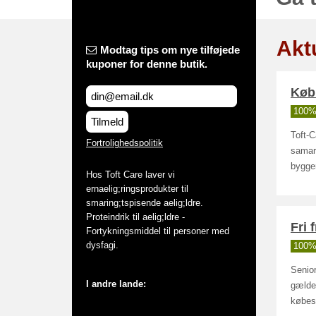
Aktu
Modtag tips om nye tilføjede
kuponer for denne butik.
Køb 
100% 
Tilmeld
Toft-C
Fortrolighedspolitik
samarb
bygge
Hos Toft Care laver vi
ernaelig;ringsprodukter til
smaring;tspisende aelig;ldre.
Proteindrik til aelig;ldre -
Fri 
Fortykningsmiddel til personer med
dysfagi.
100% 
Senior
I andre lande:
gælder
købes 