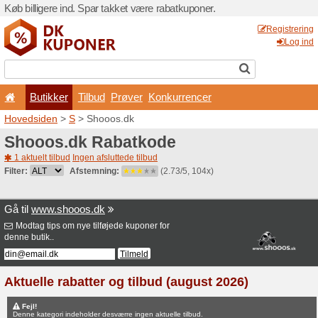
Køb billigere ind. Spar takk
Butikker
Tilbud
Prø
Hovedsiden
>
S
> Shooos.