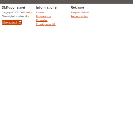
Aktuelle rabatter og
Søg, sammenlign og 
100% det har virket
Tilbud
Rentalcars.coms danske side
lejebiler fra flere udbydere. 
kunden kan finde billigere val