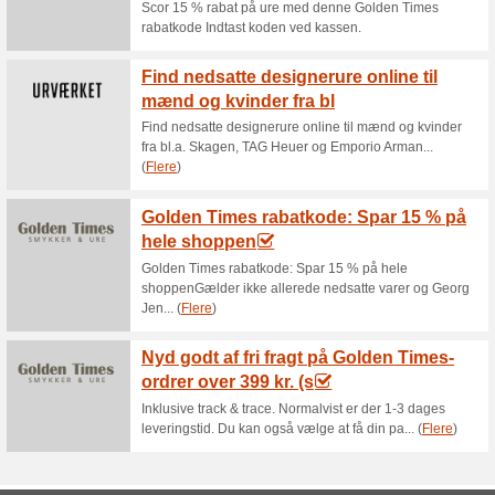
Aktuelle rabatter og
Fri fragt ved køb for 
72% det har virket
Tilbud
Nirbana Soul Tilbud - Fri Fragt
Afsluttede tilbud... (4x)