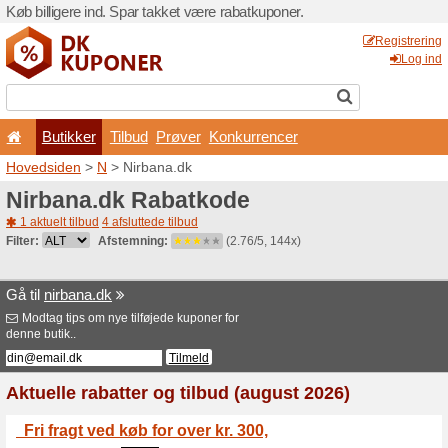
Køb billigere ind. Spar takk
Butikker
Tilbud
Prø
Hovedsiden
>
N
> Nirbana.