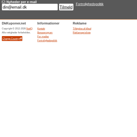
Related Offers
Urværk
udvalg
Få gode t
som Arman