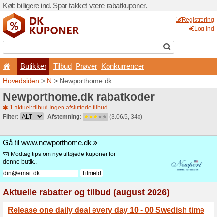
Køb billigere ind. Spar takk
Butikker
Tilbud
Prø
Hovedsiden
>
N
> Newport