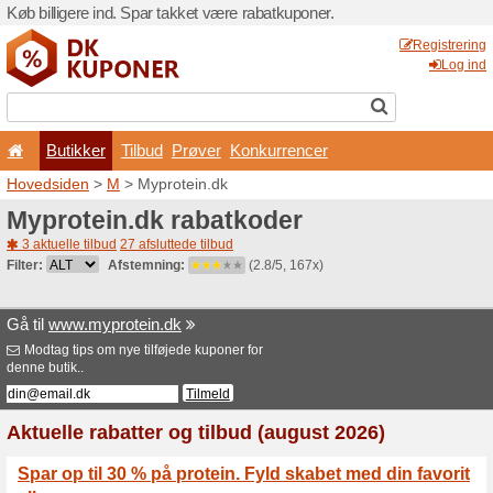
Køb billigere ind. Spar takk
Butikker
Tilbud
Prø
Hovedsiden
>
M
> Myprotei