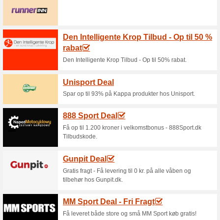
Aktuelle rabatter og
Spar op til 30 % på pr
eller prøv .
100% det har virket
Tilbud
Spar op til 30% på protein. Fyl