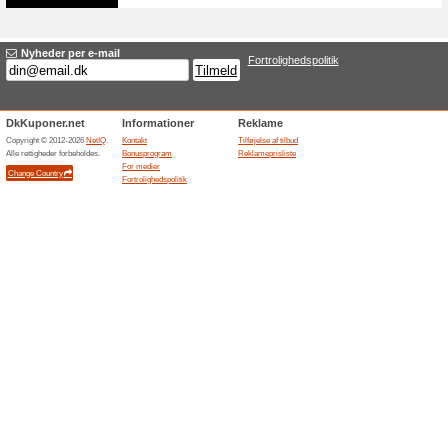
Henvis en ven, og sc
100% det har virket
Tilbud
Introducer en ven til Myprotein
ven sparer 45 % på sin første
henvisningskode.
Køber du vitaminer fo
ekstra rabat.