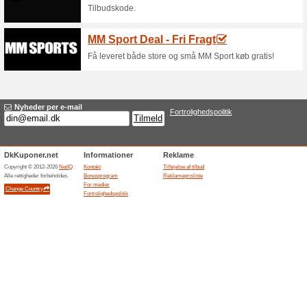
Aktuelle rabatter og
Fejl!
Denne kategori indeholder desværre
Besøg www.miscota.dk
Tilføjelse af tilbud
Related Offers