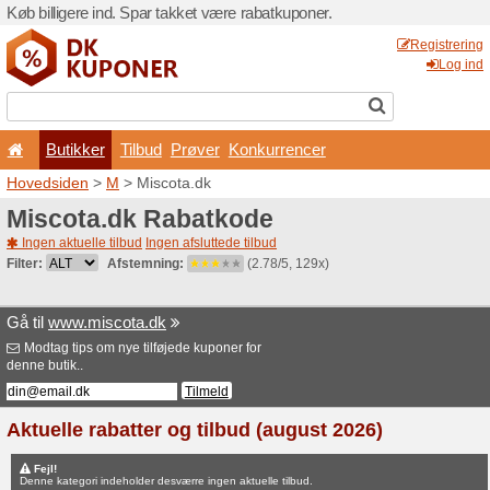
Køb billigere ind. Spar takk
Butikker
Tilbud
Prø
Hovedsiden
>
M
> Miscota.