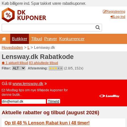
Køb billigere ind. Spar takk
Butikker
Tilbud
Prø
Hovedsiden
>
L
> Lensway.