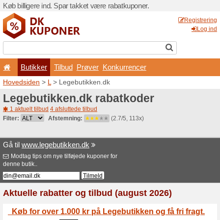
Køb billigere ind. Spar takk
Butikker
Tilbud
Prø
Hovedsiden
>
L
> Legebuti