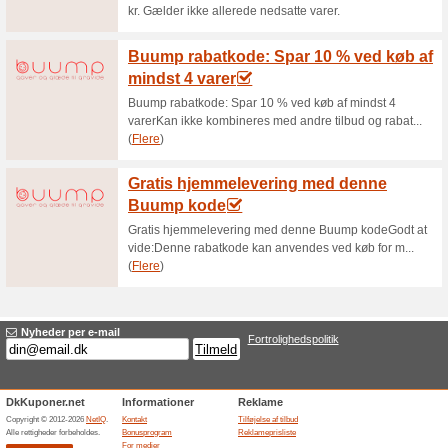
Aktuelle rabatter og
Køb for over 1.000 kr
51% det har virket
Tilbud
LegeButikken Rabatkode - Fri 
Afsluttede tilbud... (4x)