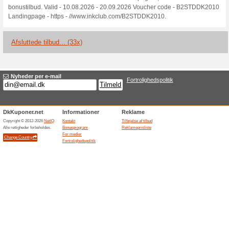
Aktuelle rabatter og
Prøv blæk eller fotopa
Vi anbefaler
100% det har vi
For at være sikker på at du væ
mærker først.