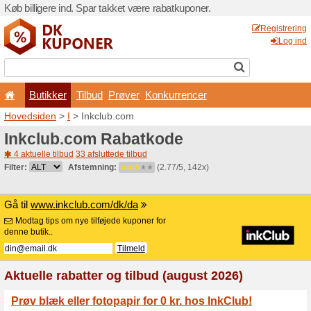
Køb billigere ind. Spar takk
Butikker
Tilbud
Prø
Hovedsiden
>
I
> Inkclub.c