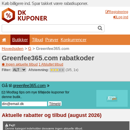
Køb billigere ind. Spar takk
Butikker
Tilbud
Prø
Hovedsiden
>
G
> Greenfe