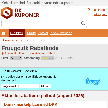
Køb billigere ind. Spar takk
Butikker
Tilbud
Prø
Hovedsiden
>
F
> Fruugo.