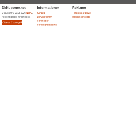
Aktuelle rabatter og
Dansk marketplace 
100% det har virket
Tilbud
Fruugo.dk tilbyder dansk ma
lokal visning. Fordelen er adg
én platform, hvor betaling og 