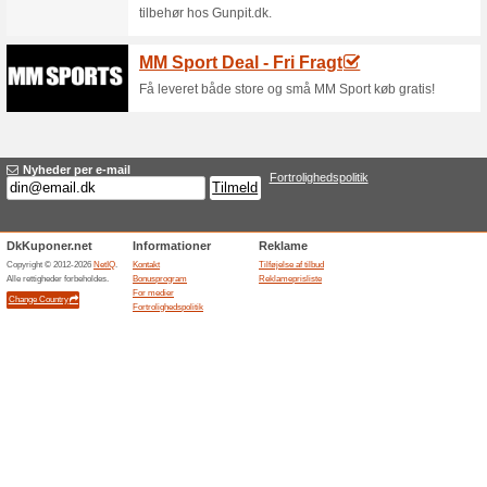
Aktuelle rabatter og
Fejl!
Denne kategori indeholder desværre
Besøg fitcuffs.com
Tilføjelse af tilbud
Related Offers