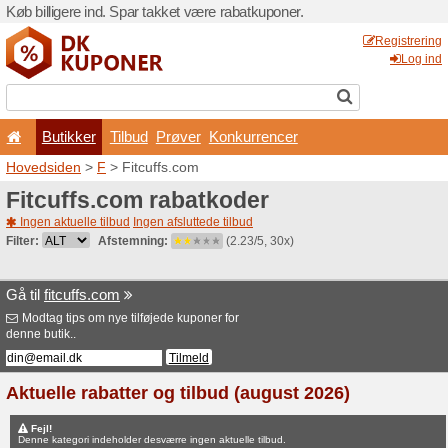
Køb billigere ind. Spar takk
Butikker
Tilbud
Prø
Hovedsiden
>
F
> Fitcuffs.