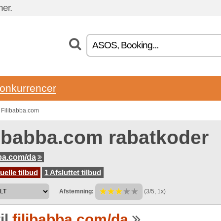
ner.
onkurrencer
 Filibabba.com
libabba.com rabatkoder
bba.com/da
uelle tilbud
1 Afsluttet tilbud
Afstemning:
(3/5, 1x)
il
filibabba.com/da