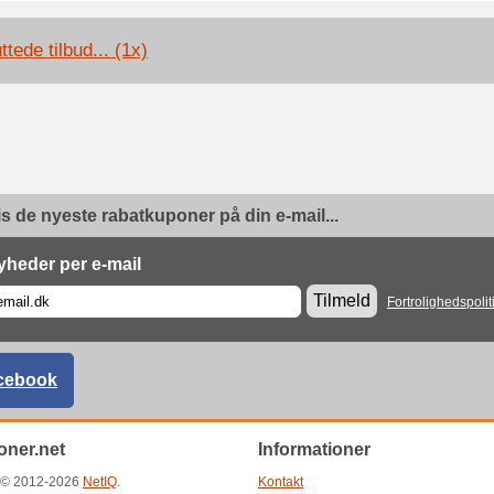
ttede tilbud... (1x)
is de nyeste rabatkuponer på din e-mail...
yheder per e-mail
Tilmeld
Fortrolighedspolit
cebook
ner.net
Informationer
t © 2012-2026
NetIQ
.
Kontakt