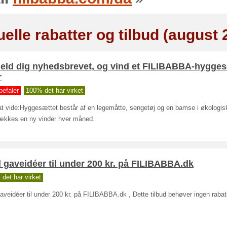
elle rabatter og tilbud (august 
meld dig nyhedsbrevet, og vind et FILIBABBA-hygge
r
befaler
100% det har virket
at vide:Hyggesættet består af en legemåtte, sengetøj og en bamse i økologis
rækkes en ny vinder hver måned.
 gaveidéer til under 200 kr. på FILIBABBA.dk
det har virket
aveidéer til under 200 kr. på FILIBABBA.dk , Dette tilbud behøver ingen raba