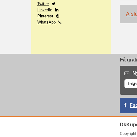
Twitter
LinkedIn
Afslu
Pinterest
WhatsApp
Få grat
N
Fa
DkKupo
Copyrigh