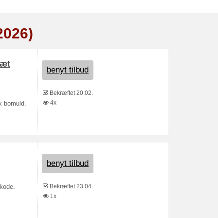
2026)
sæt
benyt tilbud
Bekræftet 20.02.
4x
k bomuld.
benyt tilbud
Bekræftet 23.04.
tkode.
1x