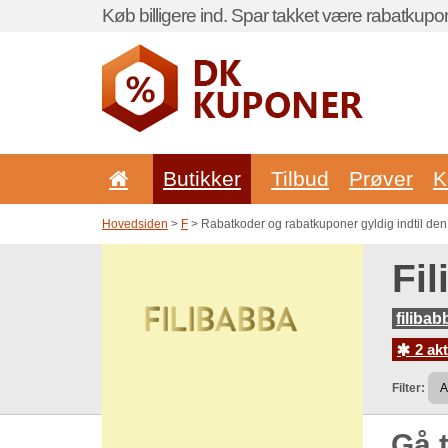
Køb billigere ind. Spar takket være rabatkupo
Butikker
Tilbud
Prøver
K
Hovedsiden
>
F
> Rabatkoder og rabatkuponer gyldig indtil den
Fi
filiba
2 akt
Filter:
Gå t