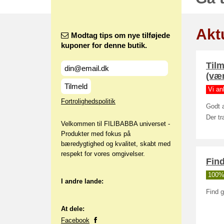
Aktu
Modtag tips om nye tilføjede
kuponer for denne butik.
Til
(væ
Tilmeld
Vi an
Fortrolighedspolitik
Godt 
Der t
Velkommen til FILIBABBA universet -
Produkter med fokus på
bæredygtighed og kvalitet, skabt med
respekt for vores omgivelser.
Find
100% 
I andre lande:
Find g
At dele:
Facebook