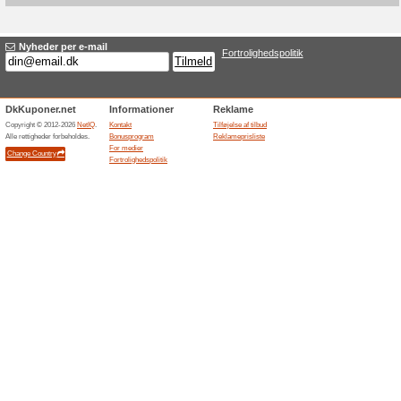
Aktuelle rabatter og
0 kr. i oprettelse og
100% det har virket
Tilbud
Ferratum fremhæver, at kreditte
udtræksgebyr. Fordelen reduce
men renter, kreditvurdering og
ansøgning.