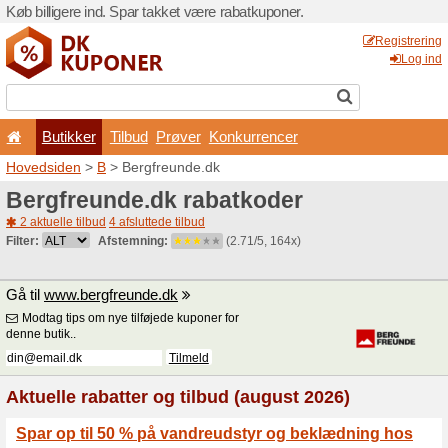
Køb billigere ind. Spar takk
Butikker
Tilbud
Prø
Hovedsiden
>
B
> Bergfreu