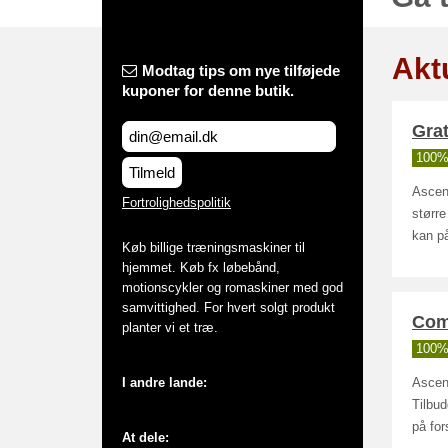
Aktu
Modtag tips om nye tilføjede
kuponer for denne butik.
Grat
100% 
Tilmeld
Ascend
Fortrolighedspolitik
større
kan på
Køb billige træningsmaskiner til
hjemmet. Køb fx løbebånd,
motionscykler og romaskiner med god
samvittighed. For hvert solgt produkt
Com
planter vi et træ.
100% 
I andre lande:
Ascend
Tilbud
på for
At dele: