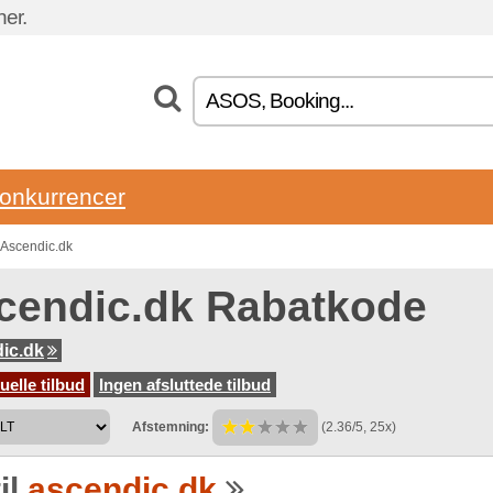
ner.
onkurrencer
 Ascendic.dk
cendic.dk Rabatkode
ic.dk
uelle tilbud
Ingen afsluttede tilbud
Afstemning:
(2.36/5, 25x)
il
ascendic.dk