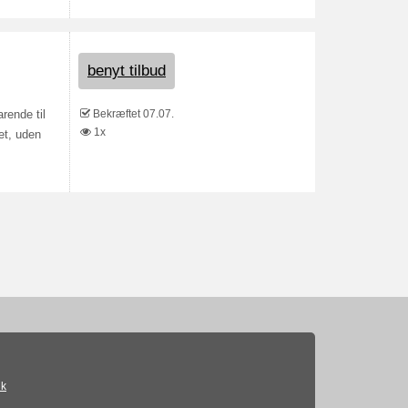
benyt tilbud
Bekræftet 07.07.
rende til
1x
et, uden
ik