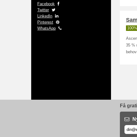
Facebook
Twitter
LinkedIn
Sam
Pinterest
WhatsApp
100% 
Ascend
35 % 
behov
Få grat
N