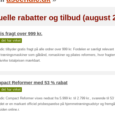
elle rabatter og tilbud (august 
is fragt over 999 kr.
det har virket
ic tilbyder gratis fragt på alle ordrer over 999 kr. Fordelen er særligt relevant
 træningsmaskiner som gåbånd, romaskiner og pilates reformers, hvor fragten
virke totalprisen mærkbart.
pact Reformer med 53 % rabat
det har virket
ic Compact Reformer vises nedsat fra 5.999 kr. til 2.799 kr., svarende til 53
det er en markant officiel prisbesparelse på hjemmetræningsudstyr og fremgår
siden online.r.