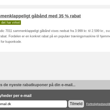
menklappeligt gåbånd med 35 % rabat
det har virket
ic 7011 sammenklappeligt gåbånd vises nedsat fra 3.999 kr. til 2.599 kr., sva
rabat. Fordelen er en konkret rabat på en populær træningsmaskine til hjemm
 for kuponkode.
is de nyeste rabatkuponer på din e-mail...
yheder per e-mail
Tilmeld
Fortrolighedspolit