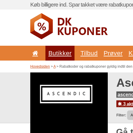
Køb billigere ind. Spar takket være rabatkupo
Butikker
Tilbud
Prøver
K
Hovedsiden
>
A
> Rabatkoder og rabatkuponer gyldig indtil den
As
ascend
3 akt
Filter:
Gå t