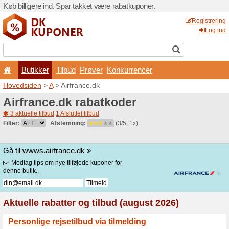
Køb billigere ind. Spar takk
Butikker
Tilbud
Prø
Hovedsiden
>
A
> Airfrance