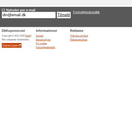
Aktuelle rabatter og
Personlige rejsetilbud
100% det har virket
Tilbud
Air France Denmark inviterer ku
rejseinspiration og informatio
officiel adgang til målrettede f