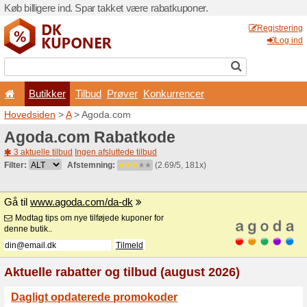
Køb billigere ind. Spar takk
Butikker
Tilbud
Prø
Hovedsiden
>
A
> Agoda.c