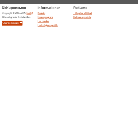
Aktuelle rabatter og
Dagligt opdaterede 
100% det har virket
Tilbud
Agoda viser en dansk tilbuds
hoteller, opdateret dagligt. F
hvor den konkrete rabat afhæn