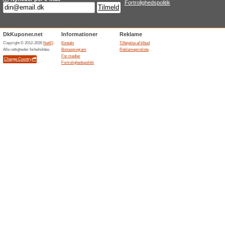
Aktuelle rabatter og
Summer Sale op til 5
100% det har virket
Tilbud
Abilicaonline.dk videresender
til 50 % rabat på udvalgt træ
den konkrete besparelse afhæn