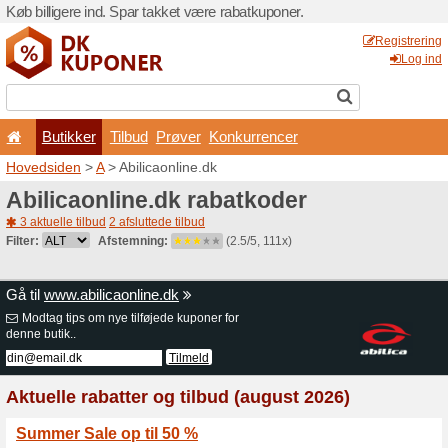
Køb billigere ind. Spar takk
Butikker
Tilbud
Prø
Hovedsiden
>
A
> Abilicaon